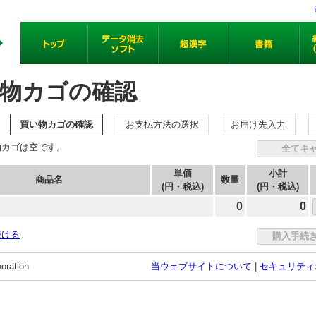
物カゴの確認
買い物カゴの確認
お支払方法の選択
お届け先入力
物カゴは空です。
単価
小計
商品名
数量
(円・税込)
(円・税込)
0
0
続ける
oration
当ウェブサイトについて
|
セキュリティ