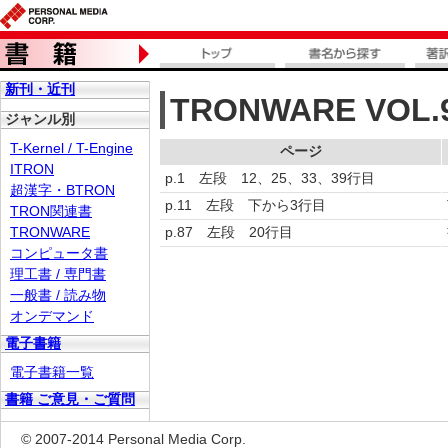
新刊・近刊
TRONWARE VOL
ジャンル別
T-Kernel / T-Engine
ページ
ITRON
p.1 左段 12、25、33、39行目
超漢字・BTRON
p.11 左段 下から3行目
TRON関連書
TRONWARE
p.87 左段 20行目
コンピュータ書
理工書 / 専門書
一般書 / 読み物
オンデマンド
電子書籍
電子書籍一覧
書籍 ご意見・ご質問
© 2007-2014 Personal Media Corp.