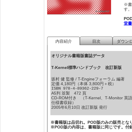
※書
す。
PO
堂書
内容紹介
目次
ダウン
オリジナル書籍版書誌データ
T-Kernel標準ハンドブック 改訂新版
坂村 健 監修 / T-Engineフォーラム 編著
定価 4,180円（本体 3,800円＋税）
ISBN 978-4-89362-229-7
A5判 並製 472 頁
CD-ROM付き （T-Kernel、T-Monitor 英
仕様書収録）
2005年6月10日 改訂新版 発行
※書籍版は品切れ。POD版のみの販売とな
※POD版の内容は、書籍版に同じです。付