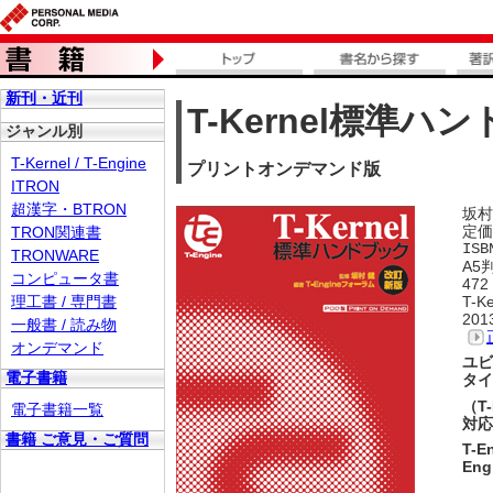
新刊・近刊
T-Kernel標準
ジャンル別
T-Kernel / T-Engine
プリントオンデマンド版
ITRON
超漢字・BTRON
坂村
定価
TRON関連書
ISB
TRONWARE
A5
コンピュータ書
472
理工書 / 専門書
T-
20
一般書 / 読み物
オンデマンド
ユビ
電子書籍
タイ
（T-
電子書籍一覧
対
書籍 ご意見・ご質問
T-
En