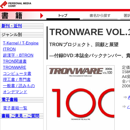
新刊・近刊
TRONWARE VOL.
ジャンル別
T-Kernel / T-Engine
TRONプロジェクト、回顧と展望
ITRON
超漢字・BTRON
―付録DVD:本誌全バックナンバー、
TRON関連書
TRONWARE
定価
ISB
コンピュータ書
A4
理工書 / 専門書
全バ
一般書 / 読みもの
20
オンデマンド
⇒
電子書籍
⇒
電子書籍一覧
書籍 ご意見・ご質問