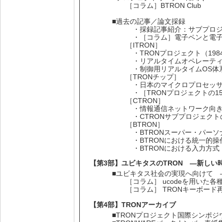
［コラム］BTRON Club
■過去の記事／論文採録
・採録記事紹介：サブプロジ
・［コラム］電子ペンと電子
［ITRON］
・TRONプロジェクト（198
・リアルタイムオペレーティング
・制御用リアルタイムOS体系I
［TRONチップ］
・日本のマイクロプロセッサ技
・［TRONプロジェクトの15
［CTRON］
・情報通信ネットワーク向きOS
・CTRONサブプロジェクトの
［BTRON］
・BTRONスーパー・パーソナ
・BTRONにおける統一的操作
・BTRONにおける入力方式（
【第3部】ユビキタスのTRON ―新しい時
■ユビキタス社会の実現へ向けて 
［コラム］ ucodeを用いた各
［コラム］ TRONキーボード
【第4部】TRONアーカイブ
■TRONプロジェクト国際シンポジ