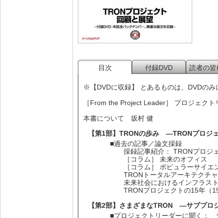
目次
付録DVD
読者の皆
※【DVDに収録】 とあるものは、DVDの
［From the Project Leader］ プロジ
本書について 坂村 健
【第1部】TRONの歩み ―TRONプロ
■過去の記事／論文採録
採録記事紹介： TRONプロジ
［コラム］ 未来のオフィス
［コラム］ ポピュラーサイエ
TRONトータルアーキテクチャ（
未来社会におけるインフラスト
TRONプロジェクトの15年（19
【第2部】さまざまなTRON ―サブプロ
■プロジェクトリーダーに聞く： 