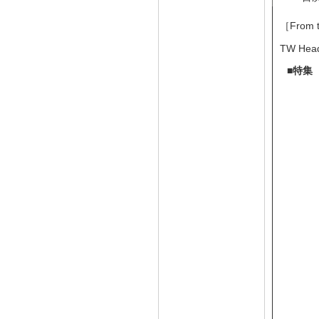
［From
TW Head
■特集 