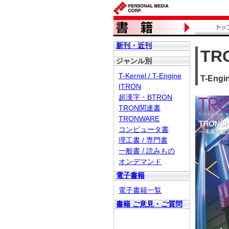
新刊・近刊
TR
ジャンル別
T-Kernel / T-Engine
T-En
ITRON
超漢字・BTRON
TRON関連書
TRONWARE
コンピュータ書
理工書 / 専門書
一般書 / 読みもの
オンデマンド
電子書籍
電子書籍一覧
書籍 ご意見・ご質問