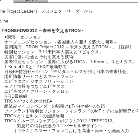
 the Project Leader］ プロジェクトリーダーから
line
TRONSHOW2012 ～未来を支えるTRON～
●講演・セッション
オープニングセッション ～各国要人を迎えて盛大に開幕～
基調講演「TRON Project 2012 ～未来を支えるTRON～」［採録］
特別セッション「3.11東日本大震災とユビキタス」
災害に強い社会とそれを支える技術
国際特別セッション「世界に広がるTRON、T-Kernel、ユビキタス」
T-Kernel 2.0とT２EXの最新動向
日経BP特別セッション「デジタルヘルスが開く日本の未来社会」
場所情報サービスとスマートフォン
ユビキタスビジネスソリューション
モノと情報をつなぐユビキタス
ユビキタスとグリーンテクノロジ
RFID最前線
TRONがつくる次世代FA
組込みマイコンベンダーの戦略とμT-Kernelへの対応
フィンランド特別セッション「フィンランドのIoT：その技術研究か
TRONとユビキタスの国際展開
TRONイネーブルウェアシンポジウム2012「TEPS2012」
～緊急時の情報伝達のユニバーサルデザイン～
［コラム］スマートフォンにおける高速・簡単・小画面入力