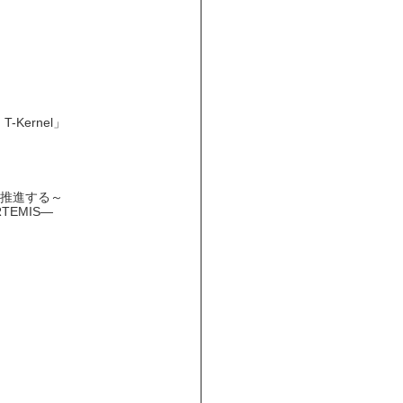
-Kernel」
gsを推進する～
TEMIS―