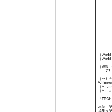
［Worl
［Wor
［連載 I
第6
［セミナ
Welcome
［Mov
［Medi
『TRO
本誌「記
編集後