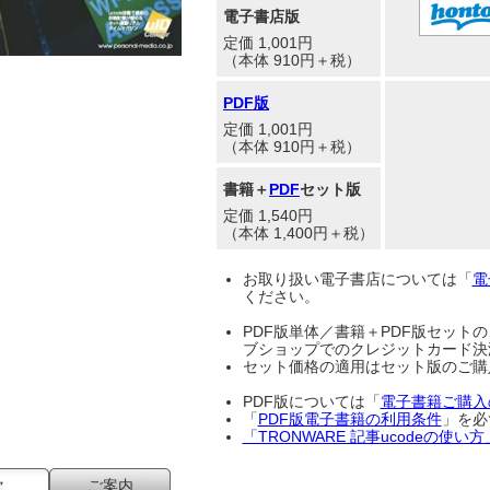
電子書店版
定価 1,001円
（本体 910円＋税）
PDF版
定価 1,001円
（本体 910円＋税）
書籍＋
PDF
セット版
定価 1,540円
（本体 1,400円＋税）
お取り扱い電子書店については「
電
ください。
PDF版単体／書籍＋PDF版セット
ブショップでのクレジットカード決
セット価格の適用はセット版のご購
PDF版については「
電子書籍ご購入
「
PDF版電子書籍の利用条件
」を必
「TRONWARE 記事ucodeの使
次
ご案内