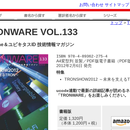
お問い合わせ
サイトマップ
トップ
>
T
ONWARE VOL.133
gine＆ユビキタスID 技術情報マガジン
ISBN 978-4-89362-275-4
A4変型判 並製／PDF版電子書籍（PDF
2012年2月6日 発売
特集
TRONSHOW2012 ～未来を支える
ucode連動で最新の詳細記事が読める
「TRONWARE」をお楽しみください。
書籍版
定価 1,320円
（本体 1,200円＋税）