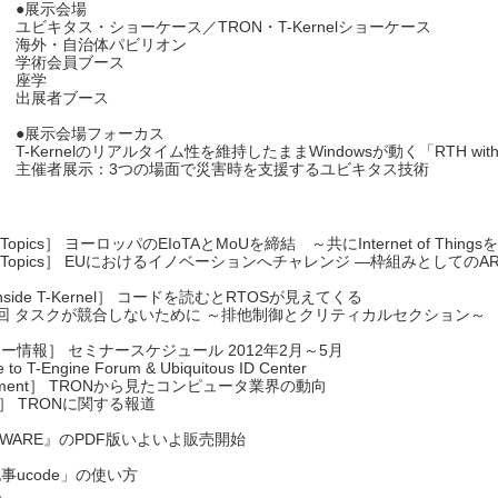
●展示会場
ユビキタス・ショーケース／TRON・T-Kernelショーケース
海外・自治体パビリオン
学術会員ブース
座学
出展者ブース
●展示会場フォーカス
T-Kernelのリアルタイム性を維持したままWindowsが動く「RTH with T
主催者展示：3つの場面で災害時を支援するユビキタス技術
d Topics］ ヨーロッパのEIoTAとMoUを締結 ～共にInternet of Thin
ld Topics］ EUにおけるイノベーションへチャレンジ ―枠組みとしてのAR
nside T-Kernel］ コードを読むとRTOSが見えてくる
回 タスクが競合しないために ～排他制御とクリティカルセクション～
ー情報］ セミナースケジュール 2012年2月～5月
 to T-Engine Forum & Ubiquitous ID Center
ement］ TRONから見たコンピュータ業界の動向
a］ TRONに関する報道
NWARE』のPDF版いよいよ販売開始
事ucode」の使い方
記