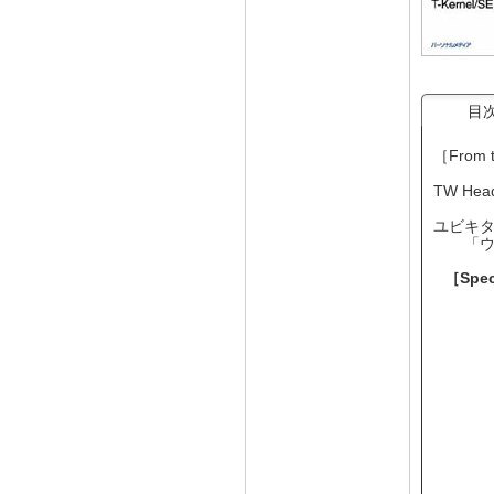
目
［From
TW Head
ユビキ
「ウ
［Spe