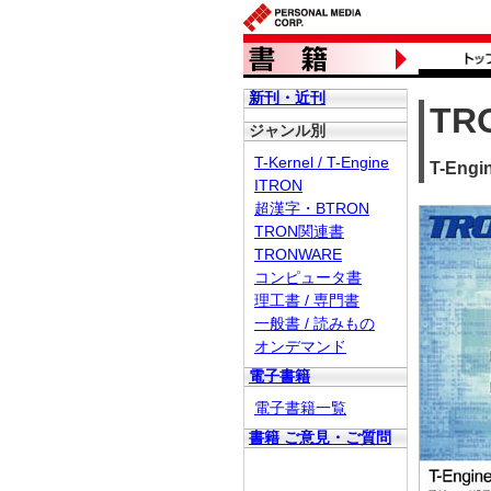
新刊・近刊
TR
ジャンル別
T-Kernel / T-Engine
T-En
ITRON
超漢字・BTRON
TRON関連書
TRONWARE
コンピュータ書
理工書 / 専門書
一般書 / 読みもの
オンデマンド
電子書籍
電子書籍一覧
書籍 ご意見・ご質問