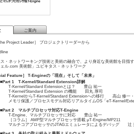
次
ご案内
 the Project Leader］ プロジェクトリーダーから
line
タス・ネットワーキング技術と美術の融合で、より身近な美術館を目指
ェル.com 美術館」ユビキタス・ネットワーク
cial Feature］ T-Engineの「現在」そして「未来」
■
Part 1 T-Kernel/Standard Extension詳解
T-Kernel/Standard Extensionとは？ 豊山 祐一
T-Kernel/Standard Extension の機能 田丸 厚司
T-KernelからT-Kernel/Standard Extensionへの移行 高山 修
メモリ保護／プロセスモデル対応リアルタイムOS「eT-Kernel/Ext
■
Part 2 マルチプロセッサ対応T-Engine
T-Engine、マルチプロセッサに対応 豊山 祐一
［コラム］ AMP型マルチプロセッサ搭載 μT-Engine/MP211
マルチコアプロセッサのJTAGエミュレータによるデバッグ 辻 
■
Part 3 各社の取り組みと最新ミドルウェア