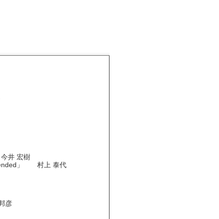
す
一・今井 宏樹
ended」 村上 泰代
邦彦