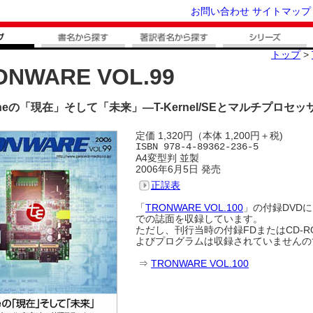
お問い合わせ
サイトマップ
トップ
>
ONWARE VOL.99
gineの「現在」そして「未来」―T-Kernel/SEとマルチプロセッサ版
定価 1,320円（本体 1,200円＋税)
ISBN 978-4-89362-236-5
A4変型判 並製
2006年6月5日 発売
正誤表
「
TRONWARE VOL.100
」の付録DVDに
での誌面を収録しています。
ただし、刊行当時の付録FDまたはCD-
よびプログラムは収録されていませんの
⇒
TRONWARE VOL.100