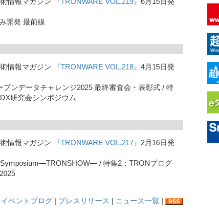
ン技術情報マガジン
『TRONWARE VOL.219』
6月15日発
み開発 最前線
ン技術情報マガジン
『TRONWARE VOL.218』
4月15日発
プンデータチャレンジ2025 最終審査会・表彰式 / 特
間DX研究会シンポジウム
ン技術情報マガジン
『TRONWARE VOL.217』
2月16日発
 Symposium―TRONSHOW― / 特集2：TRONプログ
025
イベントブログ
|
プレスリリース
|
ニュース一覧
|