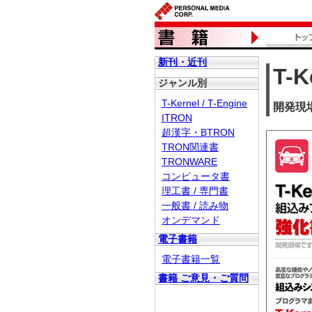
新刊・近刊
T-
ジャンル別
T-Kernel / T-Engine
開発現
ITRON
超漢字・BTRON
TRON関連書
TRONWARE
コンピュータ書
理工書 / 専門書
一般書 / 読み物
オンデマンド
電子書籍
電子書籍一覧
書籍 ご意見・ご質問