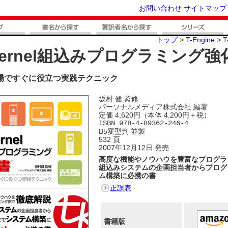
お問い合わせ
サイトマップ
トップ
>
T-Engine
> 
Kernel組込みプログラミング強
場ですぐに役立つ実践テクニック
坂村 健 監修
パーソナルメディア株式会社 編著
定価 4,620円（本体 4,200円＋税）
ISBN 978-4-89362-246-4
B5変型判 並製
532 頁
2007年12月12日 発売
高度な機能やノウハウを豊富なプログラ
組込みシステムの企画担当者からプログラマ
ム構築に必携の書
正誤表
書籍版