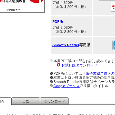
定価 4,620円
（本体 4,200円＋税）
PDF版
定価 3,080円
（本体 2,800円＋税）
Smooth Reader
専用版
※本書PDF版の一部をお試し読みできま
お試し版ダウンロード
※PDF版
については「
電子書籍ご購入の
※本書はトロン技術者認定試験
の参考資
※
Smooth Reader専用版は全ページ
※
Googleブックス
取り扱いタイトル
紹介
目次
ダウンロード